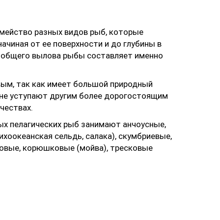
емейство разных видов рыб, которые
начиная от ее поверхности и до глубины в
% общего вылова рыбы составляет именно
ым, так как имеет большой природный
 не уступают другим более дорогостоящим
чествах.
х пелагических рыб занимают анчоусные,
ихоокеанская сельдь, салака), скумбриевые,
довые, корюшковые (мойва), тресковые