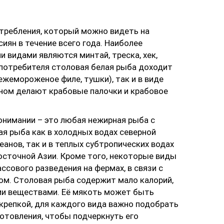
требления, который можно видеть на
сиян в течение всего года. Наиболее
 видами являются минтай, треска, хек,
о потребителя столовая белая рыба доходит
ежемороженое филе, тушки), так и в виде
вном делают крабовые палочки и крабовое
онимании – это любая нежирная рыба с
я рыба как в холодных водах северной
еанов, так и в теплых субтропических водах
сточной Азии. Кроме того, некоторые виды
сового разведения на фермах, в связи с
ом. Столовая рыба содержит мало калорий,
ми веществами. Её мякоть может быть
 крепкой, для каждого вида важно подобрать
отовления, чтобы подчеркнуть его