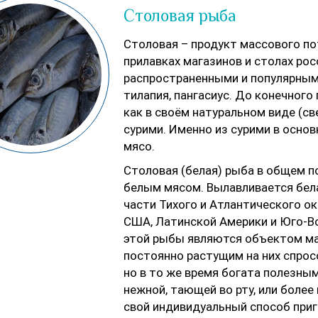
Столовая рыба
Столовая – продукт массового по
прилавках магазинов и столах рос
распространенными и популярными
тилапия, пангасиус. До конечног
как в своём натуральном виде (св
сурими. Именно из сурими в осно
мясо.
Столовая (белая) рыба в общем п
белым мясом. Вылавливается бела
части Тихого и Атлантического ок
США, Латинской Америки и Юго-Во
этой рыбы являются объектом мас
постоянно растущим на них спрос
но в то же время богата полезны
нежной, тающей во рту, или более
свой индивидуальный способ приг